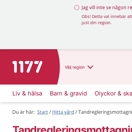
Jag vill inte se någon 
Obs! Detta val innebär att
just din region.
Till startsidan för 1177
Välj
region
Liv & hälsa
Barn & gravid
Olyckor & sk
Du är här:
Start
Hitta vård
Tandregleringsmottagni
Tandregleringsmottagnin