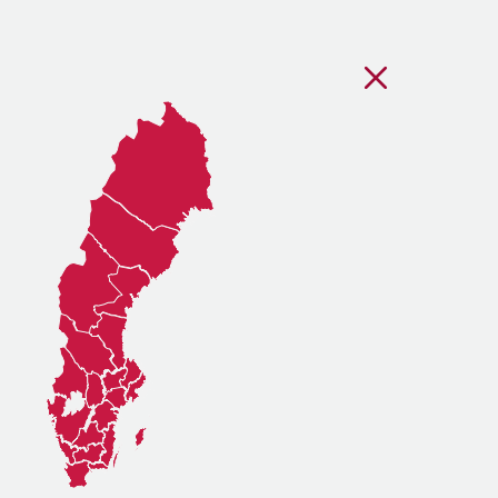
Stäng regionsvälj