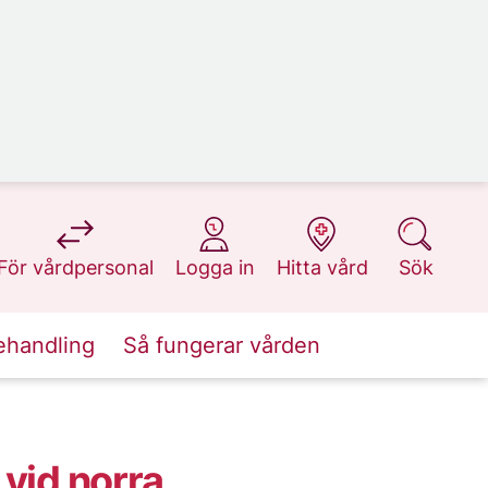
på 1177.se
på 1177.se
på 1177.se
på 1177.se
För vårdpersonal
Logga in
Hitta vård
Sök
ehandling
Så fungerar vården
vid norra