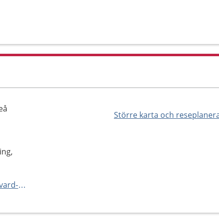
eå
Större karta och reseplaner
ing,
https://www.norrbotten.se/sv/vard-och-halsa/vara-vardenheter