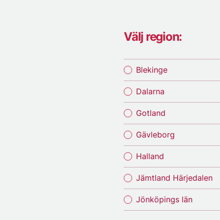
Välj region:
Blekinge
Dalarna
Gotland
Gävleborg
Halland
Jämtland Härjedalen
Jönköpings län