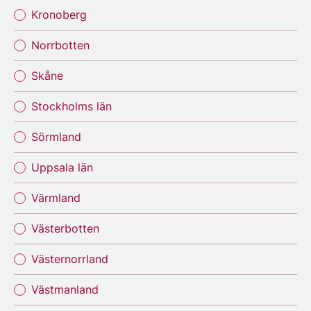
Kronoberg
Norrbotten
Skåne
Stockholms län
Sörmland
Uppsala län
Värmland
Västerbotten
Västernorrland
Västmanland