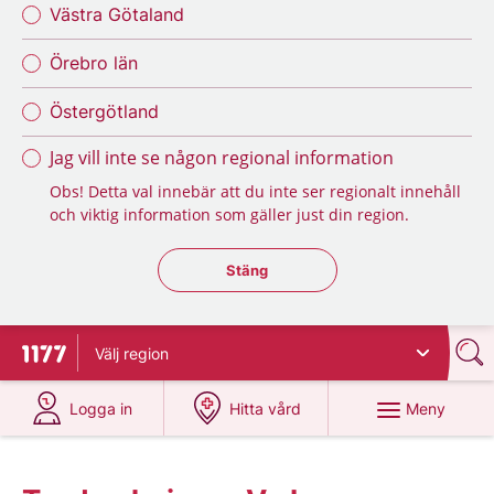
Västra Götaland
Örebro län
Östergötland
Jag vill inte se någon regional information
Obs! Detta val innebär att du inte ser regionalt innehåll
och viktig information som gäller just din region.
Stäng regionsväljaren
Stäng
Välj
region
Till startsidan för 1177
på 1177.se
på 1177.se
Meny
Logga in
Hitta vård