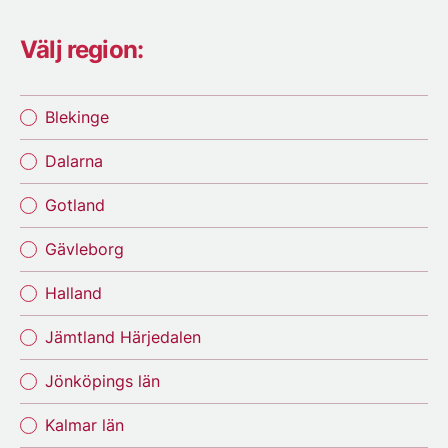
Välj region:
Blekinge
Dalarna
Gotland
Gävleborg
Halland
Jämtland Härjedalen
Jönköpings län
Kalmar län