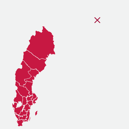
Stäng regionsvälj