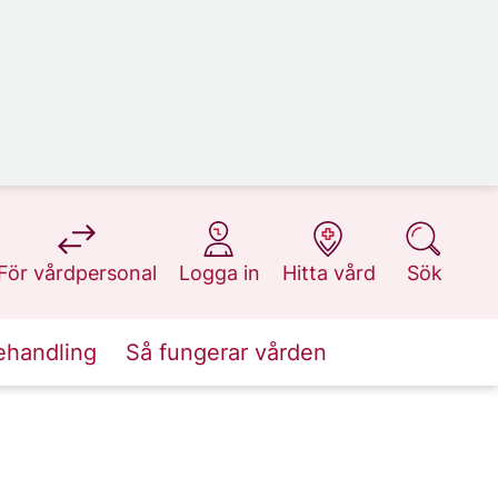
på 1177.se
på 1177.se
på 1177.se
på 1177.se
För vårdpersonal
Logga in
Hitta vård
Sök
ehandling
Så fungerar vården