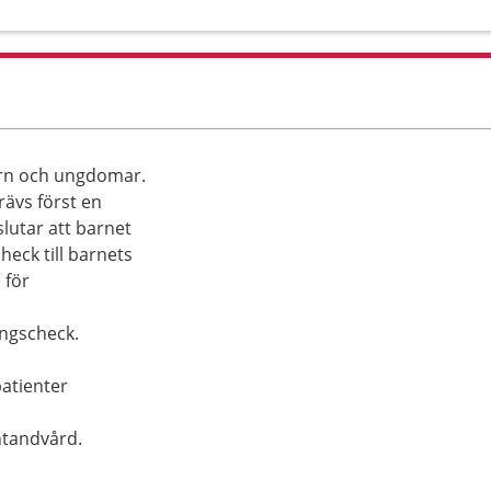
arn och ungdomar.
rävs först en
utar att barnet
heck till barnets
 för
ingscheck.
atienter
ntandvård.