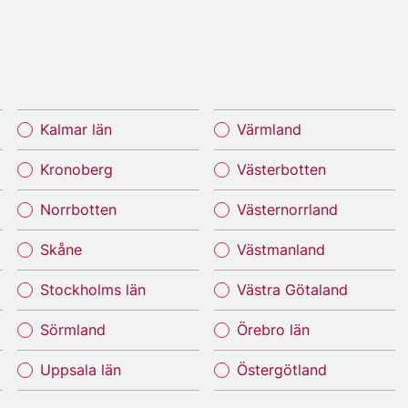
Kalmar län
Värmland
Kronoberg
Västerbotten
Norrbotten
Västernorrland
Skåne
Västmanland
Stockholms län
Västra Götaland
Sörmland
Örebro län
Uppsala län
Östergötland