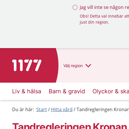
Jag vill inte se någon 
Obs! Detta val innebär att
just din region.
Till startsidan för 1177
Välj
region
Liv & hälsa
Barn & gravid
Olyckor & sk
Du är här:
Start
Hitta vård
Tandregleringen Krona
Tandregleringen Kronan