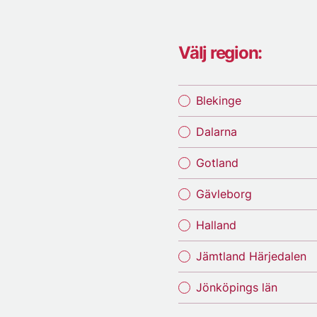
Välj region:
Blekinge
Dalarna
Gotland
Gävleborg
Halland
Jämtland Härjedalen
Jönköpings län