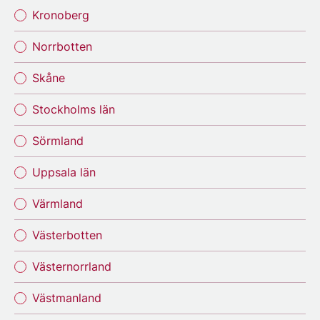
Kronoberg
Norrbotten
Skåne
Stockholms län
Sörmland
Uppsala län
Värmland
Västerbotten
Västernorrland
Västmanland