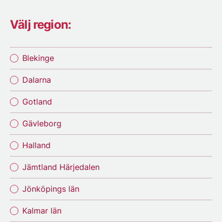
Välj region:
Blekinge
Dalarna
Gotland
Gävleborg
Halland
Jämtland Härjedalen
Jönköpings län
Kalmar län