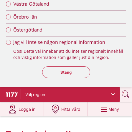
Västra Götaland
Örebro län
Östergötland
Jag vill inte se någon regional information
Obs! Detta val innebär att du inte ser regionalt innehåll
och viktig information som gäller just din region.
Stäng regionsväljaren
Stäng
Välj
region
Till startsidan för 1177
på 1177.se
på 1177.se
Meny
Logga in
Hitta vård