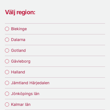
Välj region:
Blekinge
Dalarna
Gotland
Gävleborg
Halland
Jämtland Härjedalen
Jönköpings län
Kalmar län