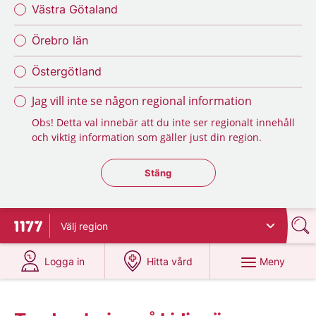
Västra Götaland
Örebro län
Östergötland
Jag vill inte se någon regional information
Obs! Detta val innebär att du inte ser regionalt innehåll
och viktig information som gäller just din region.
Stäng regionsväljaren
Stäng
Välj
region
Till startsidan för 1177
på 1177.se
på 1177.se
Meny
Logga in
Hitta vård