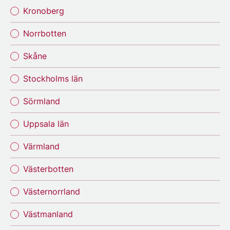
Kronoberg
Norrbotten
Skåne
Stockholms län
Sörmland
Uppsala län
Värmland
Västerbotten
Västernorrland
Västmanland