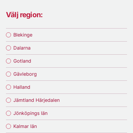
Välj region:
Blekinge
Dalarna
Gotland
Gävleborg
Halland
Jämtland Härjedalen
Jönköpings län
Kalmar län