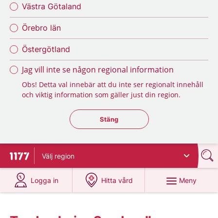
Västra Götaland
Örebro län
Östergötland
Jag vill inte se någon regional information
Obs! Detta val innebär att du inte ser regionalt innehåll
och viktig information som gäller just din region.
Stäng regionsväljaren
Stäng
Välj
region
Till startsidan för 1177
på 1177.se
på 1177.se
Meny
Logga in
Hitta vård