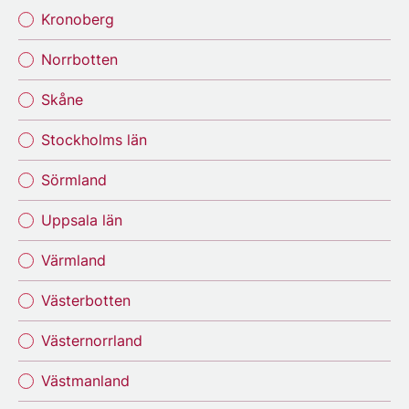
Kronoberg
Norrbotten
Skåne
Stockholms län
Sörmland
Uppsala län
Värmland
Västerbotten
Västernorrland
Västmanland