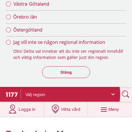
Västra Götaland
Örebro län
Östergötland
Jag vill inte se någon regional information
Obs! Detta val innebär att du inte ser regionalt innehåll
och viktig information som gäller just din region.
Stäng regionsväljaren
Stäng
Välj
region
Till startsidan för 1177
på 1177.se
på 1177.se
Meny
Logga in
Hitta vård