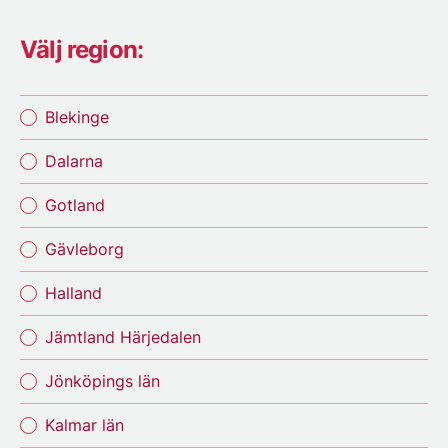
Välj region:
Blekinge
Dalarna
Gotland
Gävleborg
Halland
Jämtland Härjedalen
Jönköpings län
Kalmar län