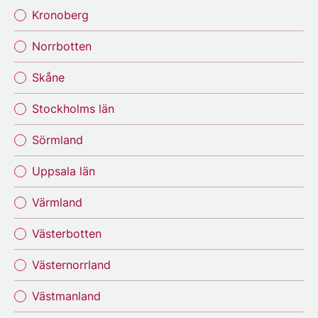
Kronoberg
Norrbotten
Skåne
Stockholms län
Sörmland
Uppsala län
Värmland
Västerbotten
Västernorrland
Västmanland