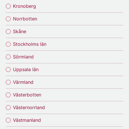
Kronoberg
Norrbotten
Skåne
Stockholms län
Sörmland
Uppsala län
Värmland
Västerbotten
Västernorrland
Västmanland