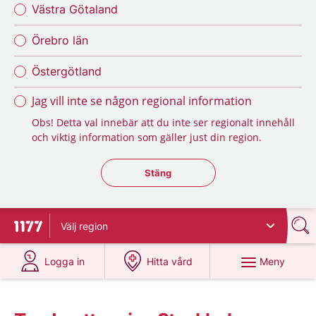
Västra Götaland
Örebro län
Östergötland
Jag vill inte se någon regional information
Obs! Detta val innebär att du inte ser regionalt innehåll
och viktig information som gäller just din region.
Stäng regionsväljaren
Stäng
Välj
region
Till startsidan för 1177
på 1177.se
på 1177.se
Meny
Logga in
Hitta vård