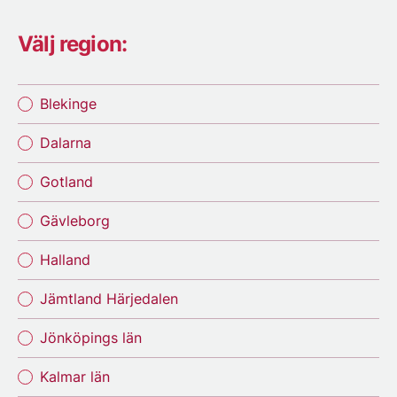
Välj region:
Blekinge
Dalarna
Gotland
Gävleborg
Halland
Jämtland Härjedalen
Jönköpings län
Kalmar län