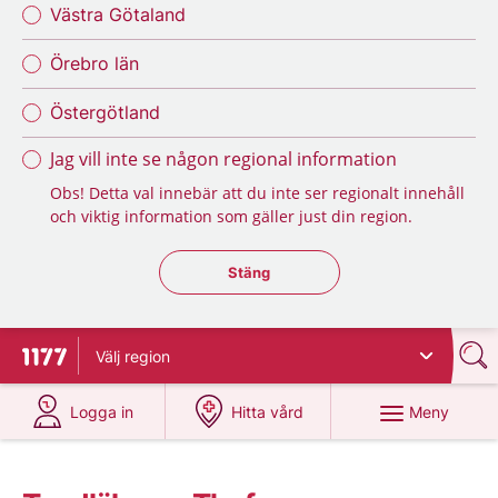
Västra Götaland
Örebro län
Östergötland
Jag vill inte se någon regional information
Obs! Detta val innebär att du inte ser regionalt innehåll
och viktig information som gäller just din region.
Stäng regionsväljaren
Stäng
Välj
region
Till startsidan för 1177
på 1177.se
på 1177.se
Meny
Logga in
Hitta vård