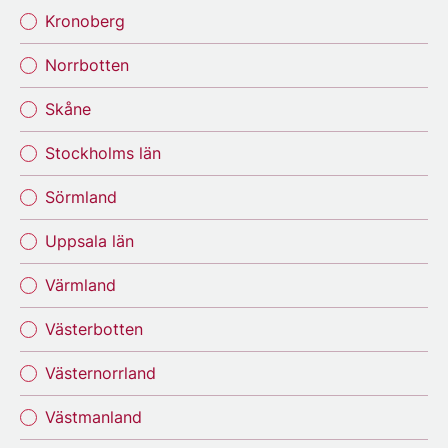
Kronoberg
Norrbotten
Skåne
Stockholms län
Sörmland
Uppsala län
Värmland
Västerbotten
Västernorrland
Västmanland