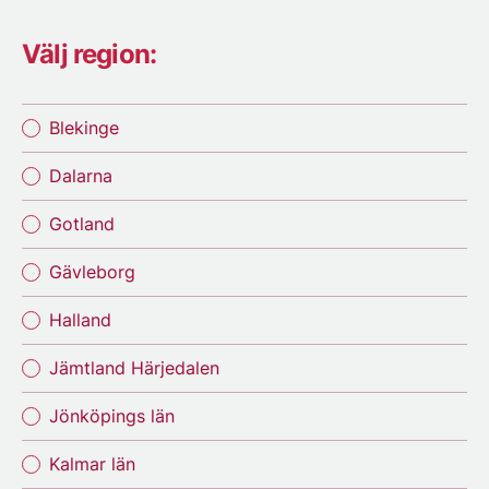
Välj region:
Blekinge
Dalarna
Gotland
Gävleborg
Halland
Jämtland Härjedalen
Jönköpings län
Kalmar län