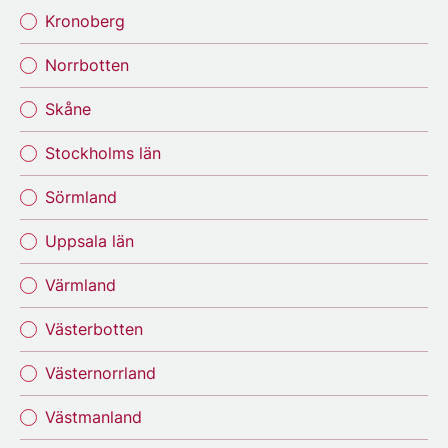
Kronoberg
Norrbotten
Skåne
Stockholms län
Sörmland
Uppsala län
Värmland
Västerbotten
Västernorrland
Västmanland