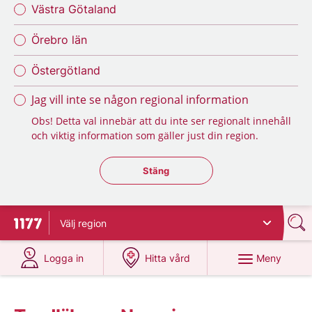
Västra Götaland
Örebro län
Östergötland
Jag vill inte se någon regional information
Obs! Detta val innebär att du inte ser regionalt innehåll
och viktig information som gäller just din region.
Stäng regionsväljaren
Stäng
Välj
region
Till startsidan för 1177
på 1177.se
på 1177.se
Meny
Logga in
Hitta vård