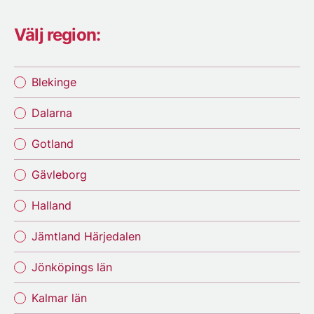
Välj region:
Blekinge
Dalarna
Gotland
Gävleborg
Halland
Jämtland Härjedalen
Jönköpings län
Kalmar län