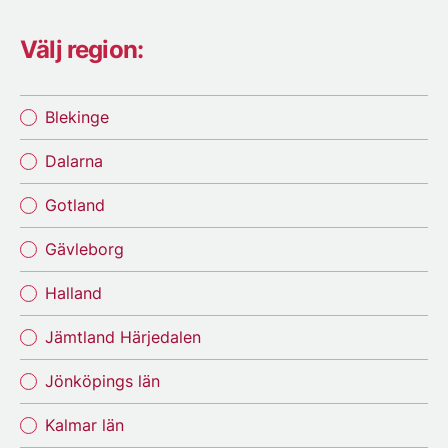
Välj region:
Blekinge
Dalarna
Gotland
Gävleborg
Halland
Jämtland Härjedalen
Jönköpings län
Kalmar län