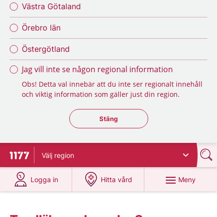
Västra Götaland
Örebro län
Östergötland
Jag vill inte se någon regional information
Obs! Detta val innebär att du inte ser regionalt innehåll
och viktig information som gäller just din region.
Stäng regionsväljaren
Stäng
Välj
region
Till startsidan för 1177
på 1177.se
på 1177.se
Meny
Logga in
Hitta vård