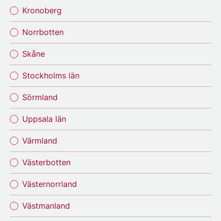
Kronoberg
Norrbotten
Skåne
Stockholms län
Sörmland
Uppsala län
Värmland
Västerbotten
Västernorrland
Västmanland