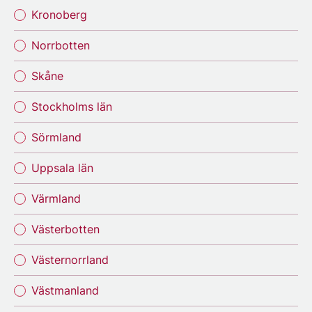
Kronoberg
Norrbotten
Skåne
Stockholms län
Sörmland
Uppsala län
Värmland
Västerbotten
Västernorrland
Västmanland