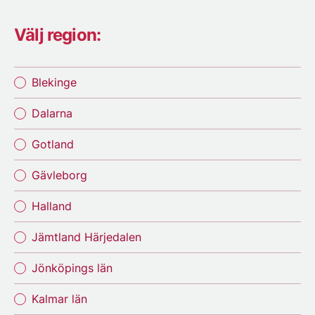
Välj region:
Blekinge
Dalarna
Gotland
Gävleborg
Halland
Jämtland Härjedalen
Jönköpings län
Kalmar län