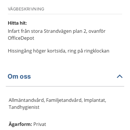
VÄGBESKRIVNING
Hitta hit:
Infart från stora Strandvägen plan 2, ovanför
OfficeDepot
Hissingång höger kortsida, ring på ringklockan
Om oss
Allmäntandvård, Familjetandvård, Implantat,
Tandhygienist
Ägarform
:
Privat