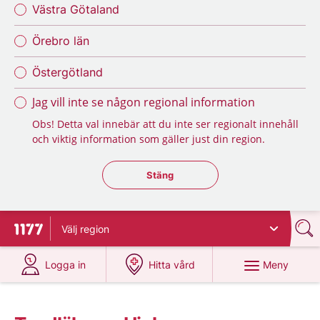
Västra Götaland
Örebro län
Östergötland
Jag vill inte se någon regional information
Obs! Detta val innebär att du inte ser regionalt innehåll
och viktig information som gäller just din region.
Stäng regionsväljaren
Stäng
Välj
region
Till startsidan för 1177
på 1177.se
på 1177.se
Meny
Logga in
Hitta vård