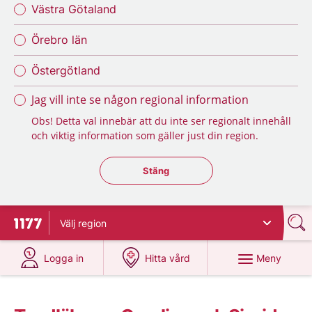
Västra Götaland
Örebro län
Östergötland
Jag vill inte se någon regional information
Obs! Detta val innebär att du inte ser regionalt innehåll
och viktig information som gäller just din region.
Stäng regionsväljaren
Stäng
Välj
region
Till startsidan för 1177
på 1177.se
på 1177.se
Meny
Logga in
Hitta vård