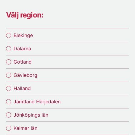
Välj region:
Blekinge
Dalarna
Gotland
Gävleborg
Halland
Jämtland Härjedalen
Jönköpings län
Kalmar län