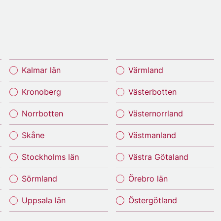
Kalmar län
Värmland
Kronoberg
Västerbotten
Norrbotten
Västernorrland
Skåne
Västmanland
Stockholms län
Västra Götaland
Sörmland
Örebro län
Uppsala län
Östergötland