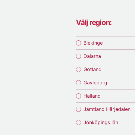
Välj region:
Blekinge
Dalarna
Gotland
Gävleborg
Halland
Jämtland Härjedalen
Jönköpings län