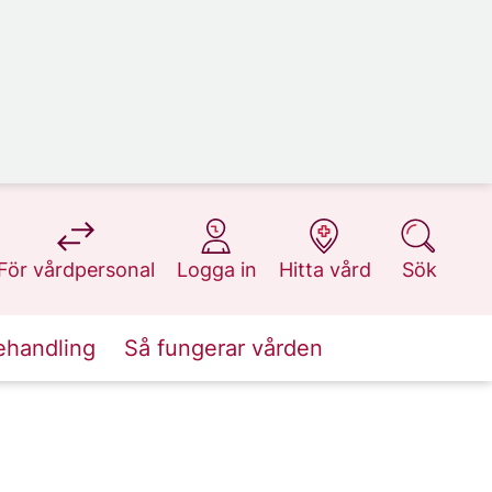
på 1177.se
på 1177.se
på 1177.se
på 1177.se
För vårdpersonal
Logga in
Hitta vård
Sök
ehandling
Så fungerar vården