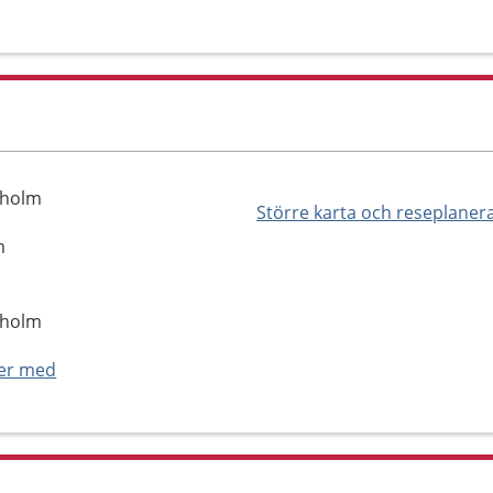
aholm
Större karta och reseplaner
m
aholm
ner med