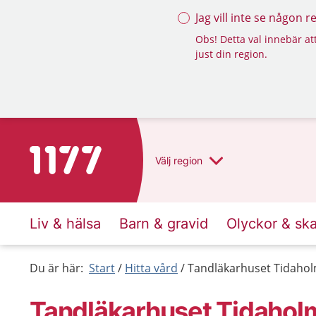
Jag vill inte se någon 
Obs! Detta val innebär att
just din region.
Till startsidan för 1177
Välj
region
Liv & hälsa
Barn & gravid
Olyckor & sk
Du är här:
Start
Hitta vård
Tandläkarhuset Tidahol
Tandläkarhuset Tidahol