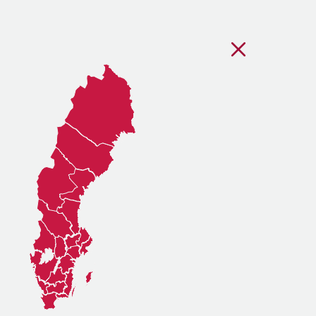
Stäng regionsvälj