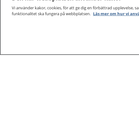
Vi använder kakor, cookies, för att ge dig en förbättrad upplevelse, s
funktionalitet ska fungera på webbplatsen.
Läs mer om hur vi anv
1177
–
tryggt om din hälsa och vård