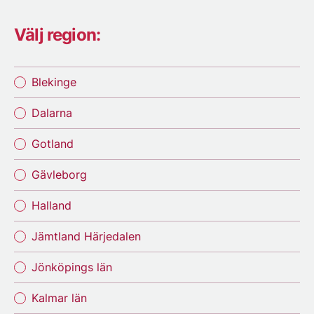
Välj region:
Blekinge
Dalarna
Gotland
Gävleborg
Halland
Jämtland Härjedalen
Jönköpings län
Kalmar län