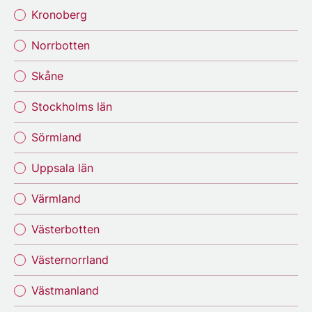
Kronoberg
Norrbotten
Skåne
Stockholms län
Sörmland
Uppsala län
Värmland
Västerbotten
Västernorrland
Västmanland