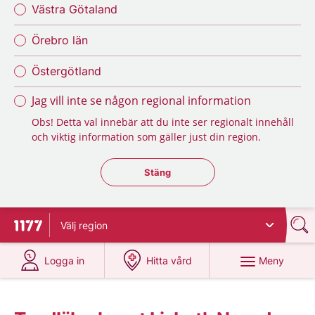
Västra Götaland
Örebro län
Östergötland
Jag vill inte se någon regional information
Obs! Detta val innebär att du inte ser regionalt innehåll
och viktig information som gäller just din region.
Stäng regionsväljaren
Stäng
Välj
region
Till startsidan för 1177
på 1177.se
på 1177.se
Meny
Logga in
Hitta vård