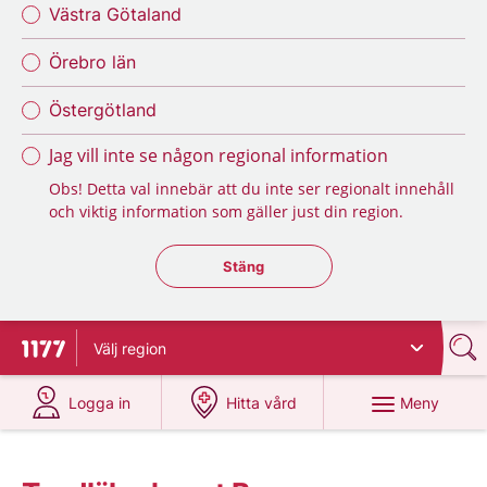
Västra Götaland
Örebro län
Östergötland
Jag vill inte se någon regional information
Obs! Detta val innebär att du inte ser regionalt innehåll
och viktig information som gäller just din region.
Stäng regionsväljaren
Stäng
Välj
region
Till startsidan för 1177
på 1177.se
på 1177.se
Meny
Logga in
Hitta vård