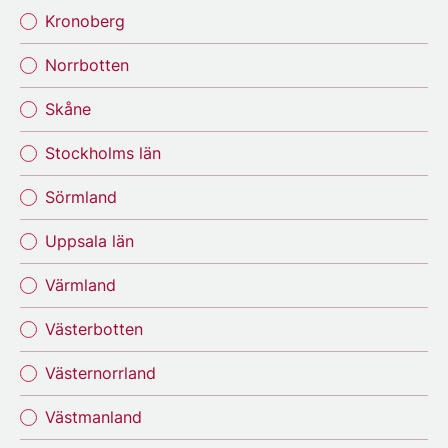
Kronoberg
Norrbotten
Skåne
Stockholms län
Sörmland
Uppsala län
Värmland
Västerbotten
Västernorrland
Västmanland