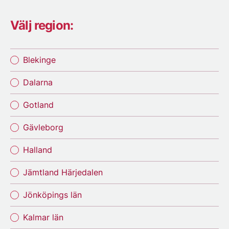
Välj region:
Blekinge
Dalarna
Gotland
Gävleborg
Halland
Jämtland Härjedalen
Jönköpings län
Kalmar län