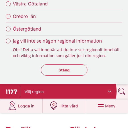
Västra Götaland
Örebro län
Östergötland
Jag vill inte se någon regional information
Obs! Detta val innebär att du inte ser regionalt innehåll
och viktig information som gäller just din region.
Stäng regionsväljaren
Stäng
Välj
region
Till startsidan för 1177
på 1177.se
på 1177.se
Meny
Logga in
Hitta vård