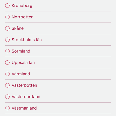
Kronoberg
Norrbotten
Skåne
Stockholms län
Sörmland
Uppsala län
Värmland
Västerbotten
Västernorrland
Västmanland