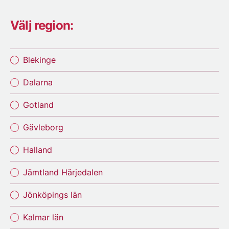
Välj region:
Blekinge
Dalarna
Gotland
Gävleborg
Halland
Jämtland Härjedalen
Jönköpings län
Kalmar län