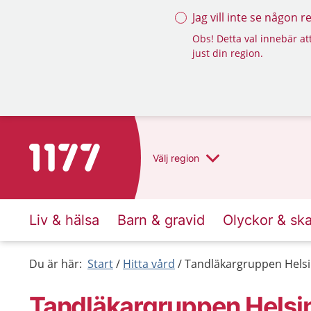
Jag vill inte se någon 
Obs! Detta val innebär att
just din region.
Till startsidan för 1177
Välj
region
Liv & hälsa
Barn & gravid
Olyckor & sk
Du är här:
Start
Hitta vård
Tandläkargruppen Helsi
Tandläkargruppen Helsi