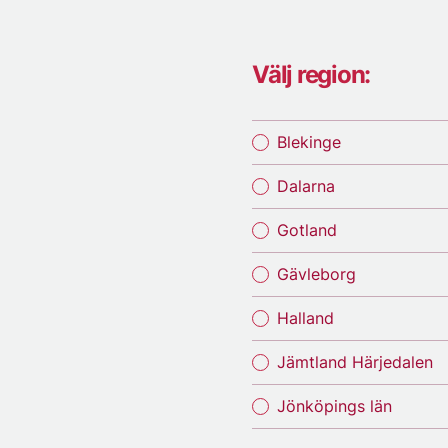
Välj region:
Blekinge
Dalarna
Gotland
Gävleborg
Halland
Jämtland Härjedalen
Jönköpings län