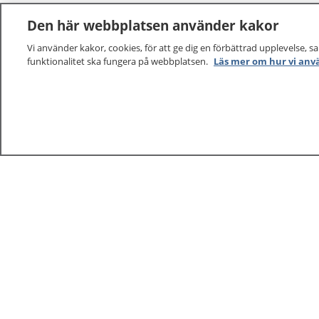
Den här webbplatsen använder kakor
Vi använder kakor, cookies, för att ge dig en förbättrad upplevelse, s
funktionalitet ska fungera på webbplatsen.
Läs mer om hur vi anv
1177
–
tryggt om din hälsa och vård