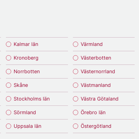
Kalmar län
Värmland
Kronoberg
Västerbotten
Norrbotten
Västernorrland
Skåne
Västmanland
Stockholms län
Västra Götaland
Sörmland
Örebro län
Uppsala län
Östergötland