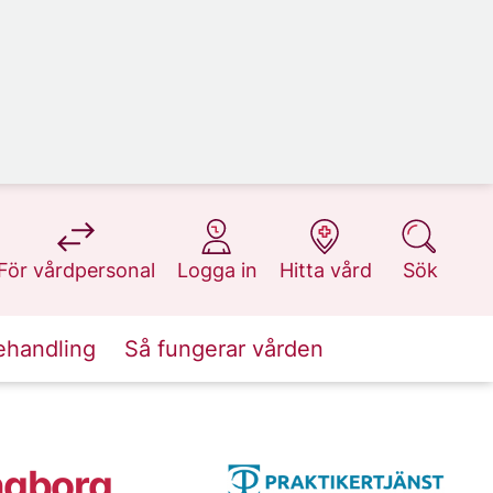
på 1177.se
på 1177.se
på 1177.se
på 1177.se
För vårdpersonal
Logga in
Hitta vård
Sök
ehandling
Så fungerar vården
ngborg