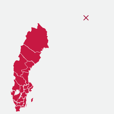
Stäng regionsvälj