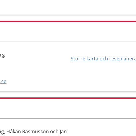
org
Större karta och reseplaner
.se
ing, Håkan Rasmusson och Jan