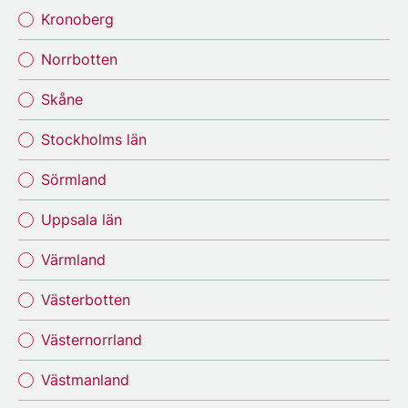
Kronoberg
Norrbotten
Skåne
Stockholms län
Sörmland
Uppsala län
Värmland
Västerbotten
Västernorrland
Västmanland