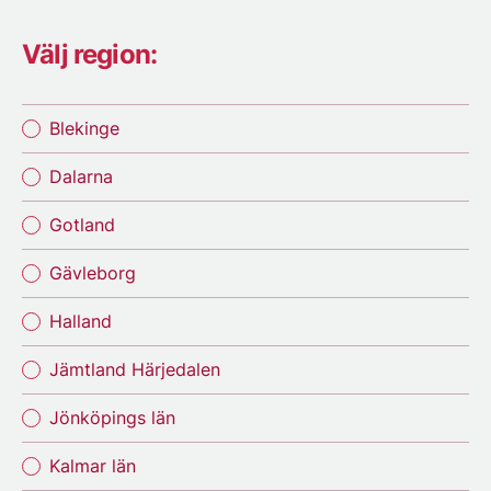
Välj region:
Blekinge
Dalarna
Gotland
Gävleborg
Halland
Jämtland Härjedalen
Jönköpings län
Kalmar län