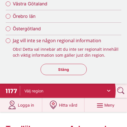
Västra Götaland
Örebro län
Östergötland
Jag vill inte se någon regional information
Obs! Detta val innebär att du inte ser regionalt innehåll
och viktig information som gäller just din region.
Stäng regionsväljaren
Stäng
Välj
region
Till startsidan för 1177
på 1177.se
på 1177.se
Meny
Logga in
Hitta vård