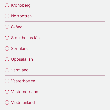
Kronoberg
Norrbotten
Skåne
Stockholms län
Sörmland
Uppsala län
Värmland
Västerbotten
Västernorrland
Västmanland