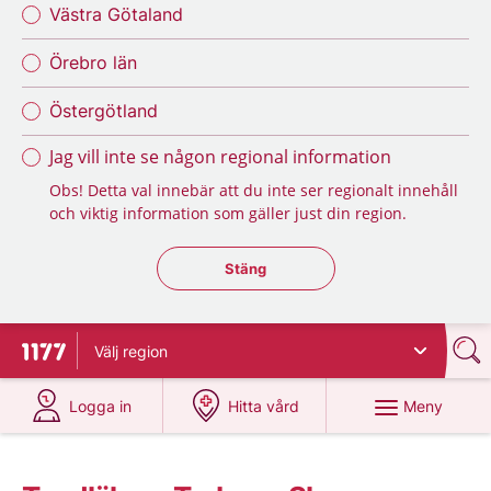
Västra Götaland
Örebro län
Östergötland
Jag vill inte se någon regional information
Obs! Detta val innebär att du inte ser regionalt innehåll
och viktig information som gäller just din region.
Stäng regionsväljaren
Stäng
Välj
region
Till startsidan för 1177
på 1177.se
på 1177.se
Meny
Logga in
Hitta vård