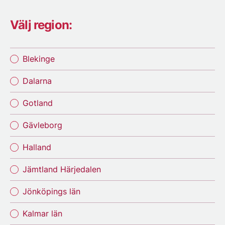
Välj region:
Blekinge
Dalarna
Gotland
Gävleborg
Halland
Jämtland Härjedalen
Jönköpings län
Kalmar län