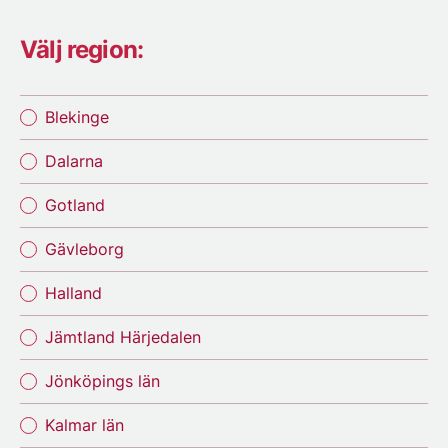
Välj region:
Blekinge
Dalarna
Gotland
Gävleborg
Halland
Jämtland Härjedalen
Jönköpings län
Kalmar län