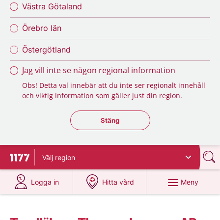
Västra Götaland
Örebro län
Östergötland
Jag vill inte se någon regional information
Obs! Detta val innebär att du inte ser regionalt innehåll
och viktig information som gäller just din region.
Stäng regionsväljaren
Stäng
Välj
region
Till startsidan för 1177
på 1177.se
på 1177.se
Meny
Logga in
Hitta vård