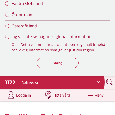
Västra Götaland
Örebro län
Östergötland
Jag vill inte se någon regional information
Obs! Detta val innebär att du inte ser regionalt innehåll
och viktig information som gäller just din region.
Stäng regionsväljaren
Stäng
Välj
region
Till startsidan för 1177
på 1177.se
på 1177.se
Meny
Logga in
Hitta vård