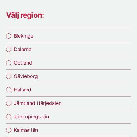
Välj region:
Blekinge
Dalarna
Gotland
Gävleborg
Halland
Jämtland Härjedalen
Jönköpings län
Kalmar län