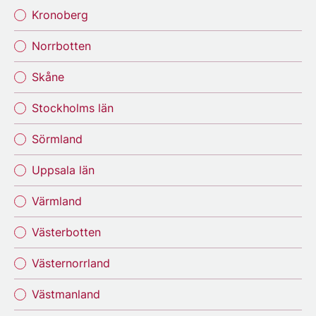
Kronoberg
Norrbotten
Skåne
Stockholms län
Sörmland
Uppsala län
Värmland
Västerbotten
Västernorrland
Västmanland