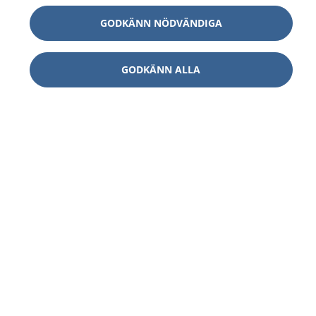
GODKÄNN NÖDVÄNDIGA
GODKÄNN ALLA
1177
–
tryggt om din hälsa och vård
På 1177.se får du råd om hälsa och information om