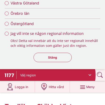
Västra Götaland
Örebro län
Östergötland
Jag vill inte se någon regional information
Obs! Detta val innebär att du inte ser regionalt innehåll
och viktig information som gäller just din region.
Stäng regionsväljaren
Stäng
Välj
region
Till startsidan för 1177
på 1177.se
på 1177.se
Meny
Logga in
Hitta vård