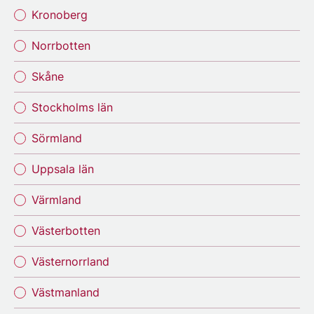
Kronoberg
Norrbotten
Skåne
Stockholms län
Sörmland
Uppsala län
Värmland
Västerbotten
Västernorrland
Västmanland