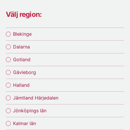
Välj region:
Blekinge
Dalarna
Gotland
Gävleborg
Halland
Jämtland Härjedalen
Jönköpings län
Kalmar län