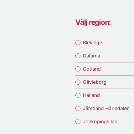
Välj region:
Blekinge
Dalarna
Gotland
Gävleborg
Halland
Jämtland Härjedalen
Jönköpings län