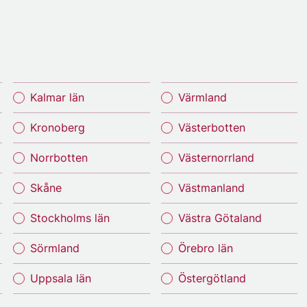
Kalmar län
Värmland
Kronoberg
Västerbotten
Norrbotten
Västernorrland
Skåne
Västmanland
Stockholms län
Västra Götaland
Sörmland
Örebro län
Uppsala län
Östergötland