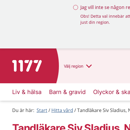
Jag vill inte se någon 
Obs! Detta val innebär att
just din region.
Till startsidan för 1177
Välj
region
Liv & hälsa
Barn & gravid
Olyckor & sk
Du är här:
Start
Hitta vård
Tandläkare Siv Sladius
Tandläkare Siv Sladius,