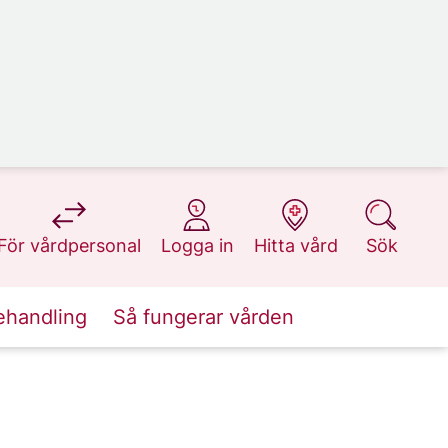
på 1177.se
på 1177.se
på 1177.se
på 1177.se
För vårdpersonal
Logga in
Hitta vård
Sök
ehandling
Så fungerar vården