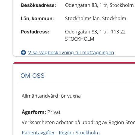
Odengatan 83, 1 tr, Stockholm
Besöksadress:
Stockholms län, Stockholm
Län, kommun:
Odengatan 83, 1 tr., 113 22
Postadress:
STOCKHOLM
Visa vägbeskrivning till mottagningen
OM OSS
Allmäntandvård för vuxna
Ägarform
:
Privat
Verksamheten arbetar på uppdrag av Region Sto
Patientavgifter i Region Stockholm