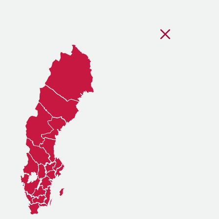
Stäng regionsvälj