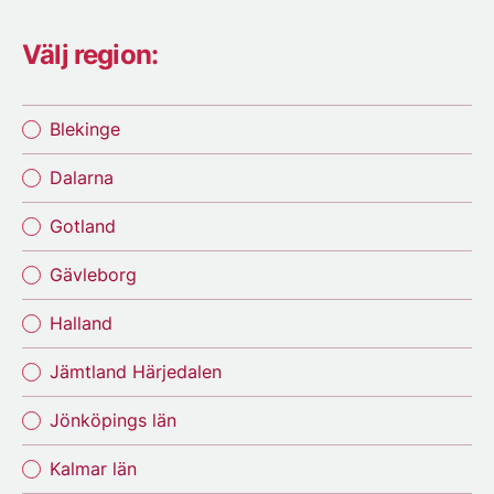
Välj region:
Blekinge
Dalarna
Gotland
Gävleborg
Halland
Jämtland Härjedalen
Jönköpings län
Kalmar län