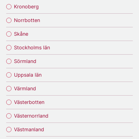
Kronoberg
Norrbotten
Skåne
Stockholms län
Sörmland
Uppsala län
Värmland
Västerbotten
Västernorrland
Västmanland