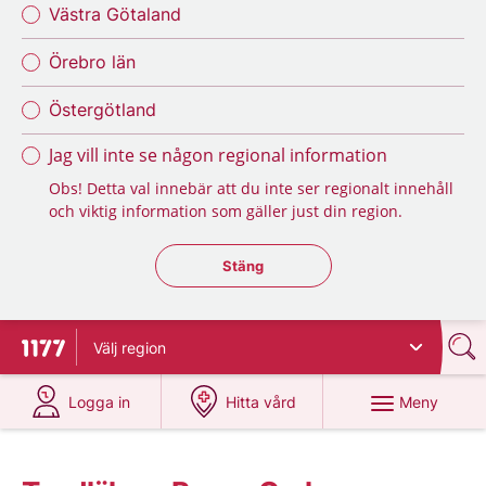
Västra Götaland
Örebro län
Östergötland
Jag vill inte se någon regional information
Obs! Detta val innebär att du inte ser regionalt innehåll
och viktig information som gäller just din region.
Stäng regionsväljaren
Stäng
Välj
region
Till startsidan för 1177
på 1177.se
på 1177.se
Meny
Logga in
Hitta vård