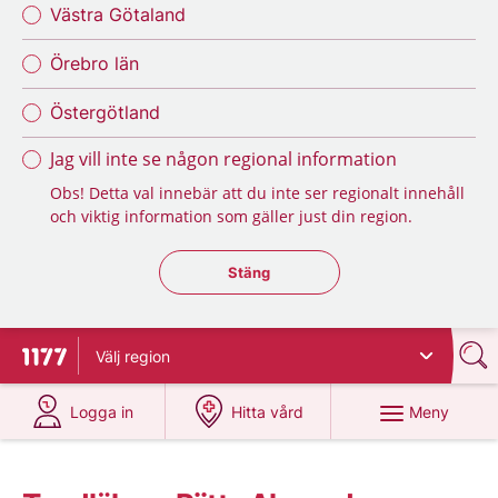
Västra Götaland
Örebro län
Östergötland
Jag vill inte se någon regional information
Obs! Detta val innebär att du inte ser regionalt innehåll
och viktig information som gäller just din region.
Stäng regionsväljaren
Stäng
Välj
region
Till startsidan för 1177
på 1177.se
på 1177.se
Meny
Logga in
Hitta vård