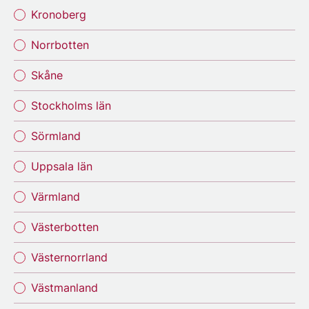
Kronoberg
Norrbotten
Skåne
Stockholms län
Sörmland
Uppsala län
Värmland
Västerbotten
Västernorrland
Västmanland