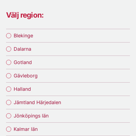
Välj region:
Blekinge
Dalarna
Gotland
Gävleborg
Halland
Jämtland Härjedalen
Jönköpings län
Kalmar län