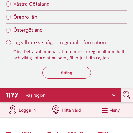
Västra Götaland
Örebro län
Östergötland
Jag vill inte se någon regional information
Obs! Detta val innebär att du inte ser regionalt innehåll
och viktig information som gäller just din region.
Stäng regionsväljaren
Stäng
Välj
region
Till startsidan för 1177
på 1177.se
på 1177.se
Meny
Logga in
Hitta vård