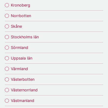
Kronoberg
Norrbotten
Skåne
Stockholms län
Sörmland
Uppsala län
Värmland
Västerbotten
Västernorrland
Västmanland