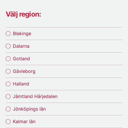
Välj region:
Blekinge
Dalarna
Gotland
Gävleborg
Halland
Jämtland Härjedalen
Jönköpings län
Kalmar län