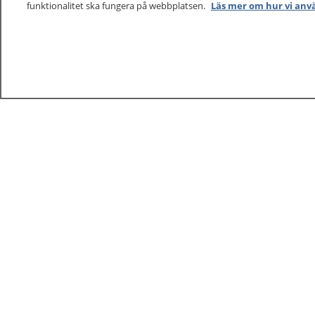
funktionalitet ska fungera på webbplatsen.
Läs mer om hur vi anv
1177
–
tryggt om din hälsa och vård
På 1177.se får du råd om hälsa och information om 