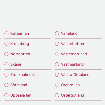
Kalmar län
Värmland
Kronoberg
Västerbotten
Norrbotten
Västernorrland
Skåne
Västmanland
Stockholms län
Västra Götaland
Sörmland
Örebro län
Uppsala län
Östergötland