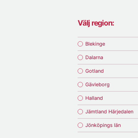
Välj region:
Blekinge
Dalarna
Gotland
Gävleborg
Halland
Jämtland Härjedalen
Jönköpings län