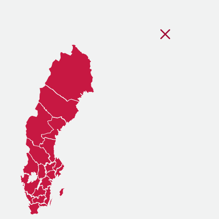
Stäng regionsvälj