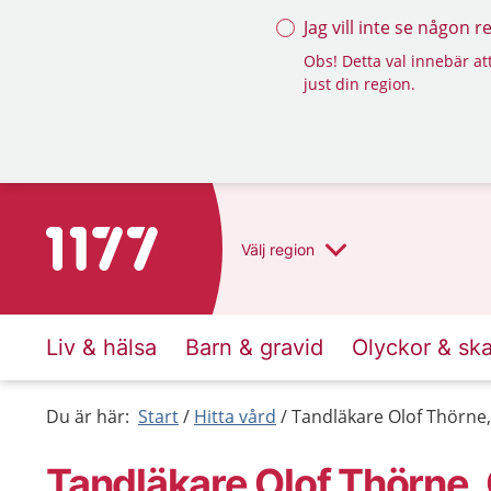
Jag vill inte se någon 
Obs! Detta val innebär att
just din region.
Till startsidan för 1177
Välj
region
Liv & hälsa
Barn & gravid
Olyckor & sk
Du är här:
Start
Hitta vård
Tandläkare Olof Thörne
Tandläkare Olof Thörne