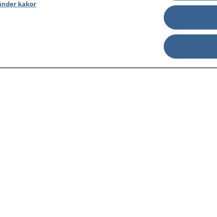
änder kakor
sjukdomar och
Other languages