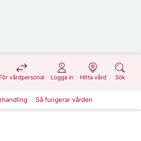
på 1177.se
på 1177.se
på 1177.se
på 1177.se
För vårdpersonal
Logga in
Hitta vård
Sök
ehandling
Så fungerar vården