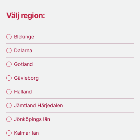
Välj region:
Blekinge
Dalarna
Gotland
Gävleborg
Halland
Jämtland Härjedalen
Jönköpings län
Kalmar län