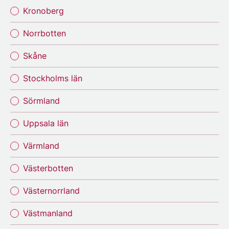
Kronoberg
Norrbotten
Skåne
Stockholms län
Sörmland
Uppsala län
Värmland
Västerbotten
Västernorrland
Västmanland