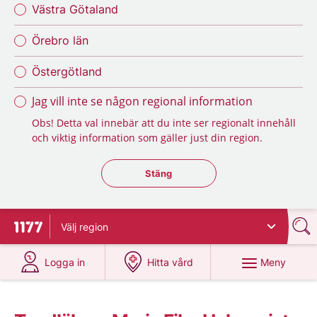
Västra Götaland
Örebro län
Östergötland
Jag vill inte se någon regional information
Obs! Detta val innebär att du inte ser regionalt innehåll
och viktig information som gäller just din region.
Stäng regionsväljaren
Stäng
Välj
region
Till startsidan för 1177
på 1177.se
på 1177.se
Meny
Logga in
Hitta vård