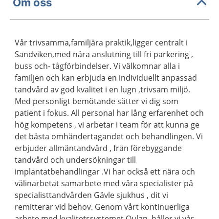
Om oss
Vår trivsamma,familjära praktik,ligger centralt i
Sandviken,med nära anslutning till fri parkering ,
buss och- tågförbindelser. Vi välkomnar alla i
familjen och kan erbjuda en individuellt anpassad
tandvård av god kvalitet i en lugn ,trivsam miljö.
Med personligt bemötande sätter vi dig som
patient i fokus. All personal har lång erfarenhet och
hög kompetens , vi arbetar i team för att kunna ge
det bästa omhändertagandet och behandlingen. Vi
erbjuder allmäntandvård , från förebyggande
tandvård och undersökningar till
implantatbehandlingar .Vi har också ett nära och
välinarbetat samarbete med våra specialister på
specialisttandvården Gävle sjukhus , dit vi
remitterar vid behov. Genom vårt kontinuerliga
arbete med kvalitetssystemet Qulan ,håller vi vår