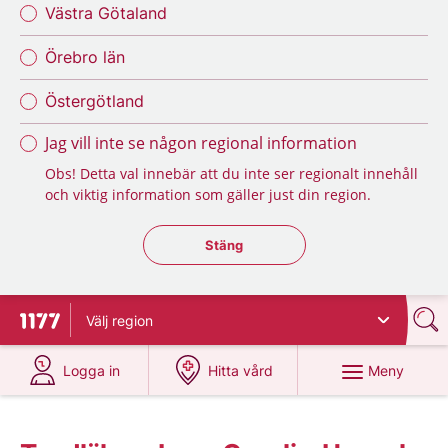
Västra Götaland
Örebro län
Östergötland
Jag vill inte se någon regional information
Obs! Detta val innebär att du inte ser regionalt innehåll
och viktig information som gäller just din region.
Stäng regionsväljaren
Stäng
Välj
region
Till startsidan för 1177
på 1177.se
på 1177.se
Meny
Logga in
Hitta vård