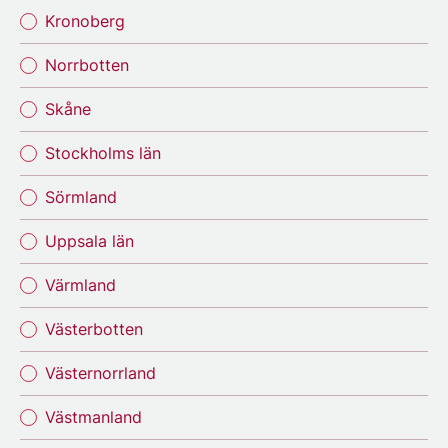
Kronoberg
Norrbotten
Skåne
Stockholms län
Sörmland
Uppsala län
Värmland
Västerbotten
Västernorrland
Västmanland