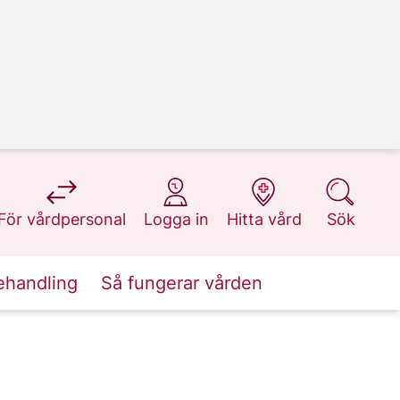
på 1177.se
på 1177.se
på 1177.se
på 1177.se
För vårdpersonal
Logga in
Hitta vård
Sök
ehandling
Så fungerar vården