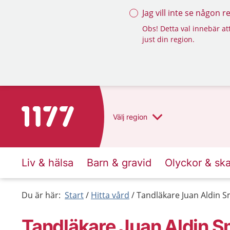
Jag vill inte se någon 
Obs! Detta val innebär att
just din region.
Till startsidan för 1177
Välj
region
Liv & hälsa
Barn & gravid
Olyckor & sk
Du är här:
Start
Hitta vård
Tandläkare Juan Aldin S
Tandläkare Juan Aldin Sm