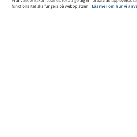
Vi använder kakor, cookies, för att ge dig en förbättrad upplevelse, s
funktionalitet ska fungera på webbplatsen.
Läs mer om hur vi anv
1177
–
tryggt om din hälsa och vård
På 1177.se får du råd om hälsa och information om 