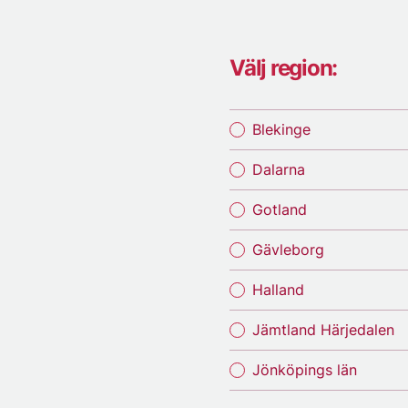
Välj region:
Blekinge
Dalarna
Gotland
Gävleborg
Halland
Jämtland Härjedalen
Jönköpings län