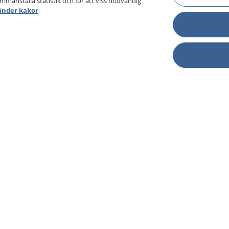
ammanställa statistik och för att viss nödvändig
änder kakor
sjukdomar och
Other languages