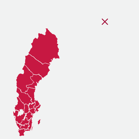
Stäng regionsvälj