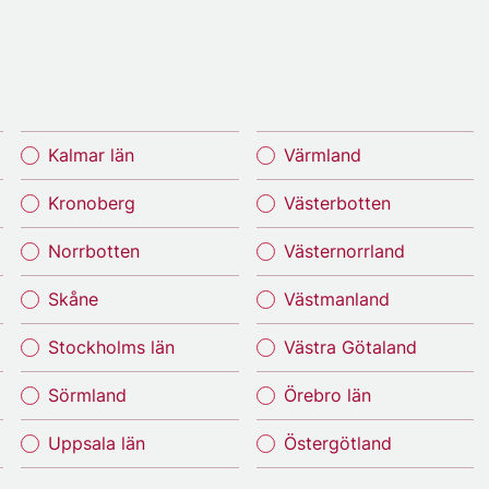
Kalmar län
Värmland
Kronoberg
Västerbotten
Norrbotten
Västernorrland
Skåne
Västmanland
Stockholms län
Västra Götaland
Sörmland
Örebro län
Uppsala län
Östergötland