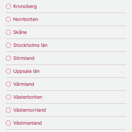
Kronoberg
Norrbotten
Skåne
Stockholms län
Sörmland
Uppsala län
Värmland
Västerbotten
Västernorrland
Västmanland