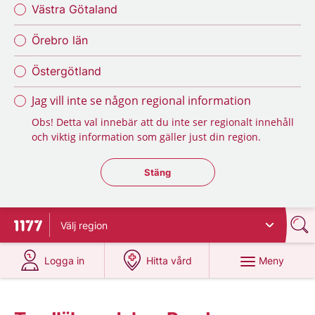
Västra Götaland
Örebro län
Östergötland
Jag vill inte se någon regional information
Obs! Detta val innebär att du inte ser regionalt innehåll
och viktig information som gäller just din region.
Stäng regionsväljaren
Stäng
Välj
region
Till startsidan för 1177
på 1177.se
på 1177.se
Meny
Logga in
Hitta vård