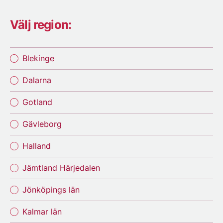
Välj region:
Blekinge
Dalarna
Gotland
Gävleborg
Halland
Jämtland Härjedalen
Jönköpings län
Kalmar län