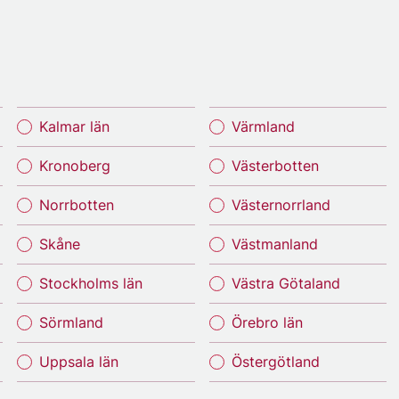
Kalmar län
Värmland
Kronoberg
Västerbotten
Norrbotten
Västernorrland
Skåne
Västmanland
Stockholms län
Västra Götaland
Sörmland
Örebro län
Uppsala län
Östergötland