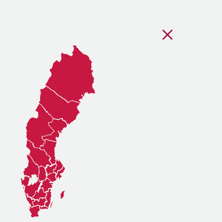
Stäng regionsvälj