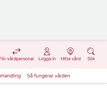
på 1177.se
på 1177.se
på 1177.se
på 1177.se
För vårdpersonal
Logga in
Hitta vård
Sök
ehandling
Så fungerar vården