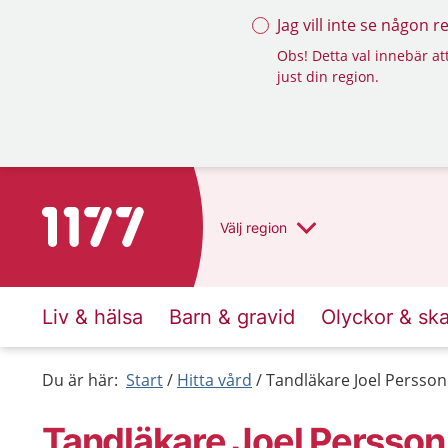
Jag vill inte se någon 
Obs! Detta val innebär att
just din region.
Till startsidan för 1177
Välj
region
Liv & hälsa
Barn & gravid
Olyckor & sk
Du är här:
Start
Hitta vård
Tandläkare Joel Persson
Tandläkare Joel Persson