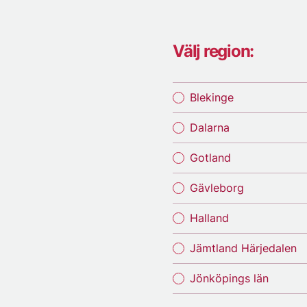
Välj region:
Blekinge
Dalarna
Gotland
Gävleborg
Halland
Jämtland Härjedalen
Jönköpings län