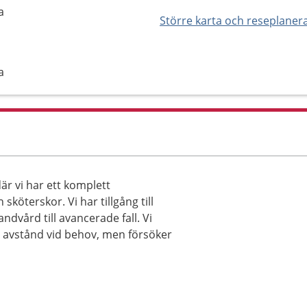
a
Större karta och reseplaner
a
är vi har ett komplett
öterskor. Vi har tillgång till
ndvård till avancerade fall. Vi
t avstånd vid behov, men försöker