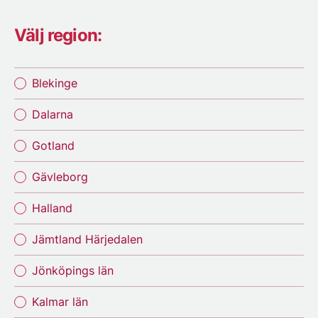
Välj region:
Blekinge
Dalarna
Gotland
Gävleborg
Halland
Jämtland Härjedalen
Jönköpings län
Kalmar län