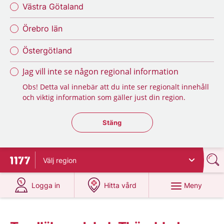
Västra Götaland
Örebro län
Östergötland
Jag vill inte se någon regional information
Obs! Detta val innebär att du inte ser regionalt innehåll
och viktig information som gäller just din region.
Stäng regionsväljaren
Stäng
Välj
region
Till startsidan för 1177
på 1177.se
på 1177.se
Meny
Logga in
Hitta vård