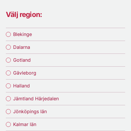
Välj region:
Blekinge
Dalarna
Gotland
Gävleborg
Halland
Jämtland Härjedalen
Jönköpings län
Kalmar län