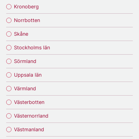
Kronoberg
Norrbotten
Skåne
Stockholms län
Sörmland
Uppsala län
Värmland
Västerbotten
Västernorrland
Västmanland