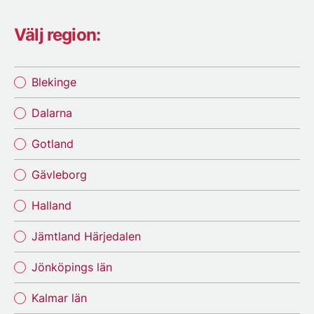
Välj region:
Blekinge
Dalarna
Gotland
Gävleborg
Halland
Jämtland Härjedalen
Jönköpings län
Kalmar län