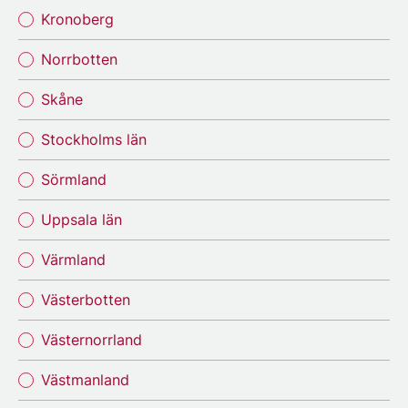
Kronoberg
Norrbotten
Skåne
Stockholms län
Sörmland
Uppsala län
Värmland
Västerbotten
Västernorrland
Västmanland