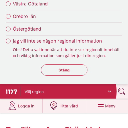
Västra Götaland
Örebro län
Östergötland
Jag vill inte se någon regional information
Obs! Detta val innebär att du inte ser regionalt innehåll
och viktig information som gäller just din region.
Stäng regionsväljaren
Stäng
Välj
region
Till startsidan för 1177
på 1177.se
på 1177.se
Meny
Logga in
Hitta vård