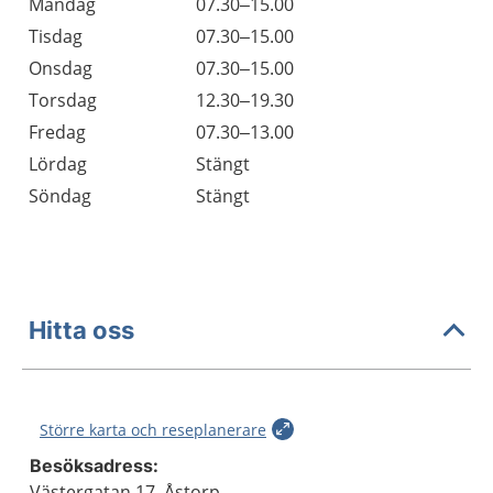
Öppettider
Kommentarer
Måndag
07.30–15.00
Dag
Tisdag
07.30–15.00
Onsdag
07.30–15.00
Torsdag
12.30–19.30
Fredag
07.30–13.00
Lördag
Stängt
Söndag
Stängt
Hitta oss
Större karta och reseplanerare
Besöksadress:
Västergatan 17, Åstorp