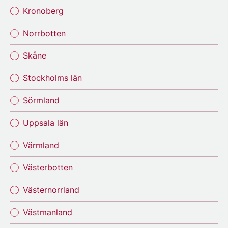
Kronoberg
Norrbotten
Skåne
Stockholms län
Sörmland
Uppsala län
Värmland
Västerbotten
Västernorrland
Västmanland