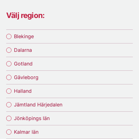
Välj region:
Blekinge
Dalarna
Gotland
Gävleborg
Halland
Jämtland Härjedalen
Jönköpings län
Kalmar län