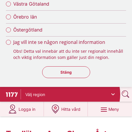
Västra Götaland
Örebro län
Östergötland
Jag vill inte se någon regional information
Obs! Detta val innebär att du inte ser regionalt innehåll
och viktig information som gäller just din region.
Stäng regionsväljaren
Stäng
Välj
region
Till startsidan för 1177
på 1177.se
på 1177.se
Meny
Logga in
Hitta vård