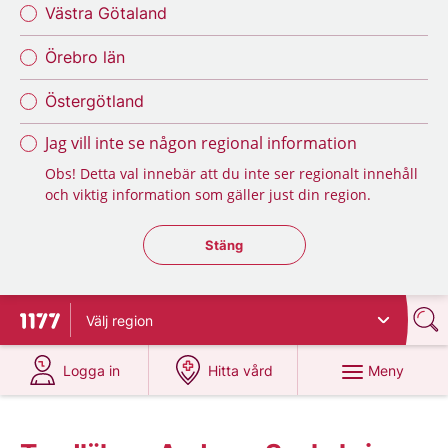
Västra Götaland
Örebro län
Östergötland
Jag vill inte se någon regional information
Obs! Detta val innebär att du inte ser regionalt innehåll
och viktig information som gäller just din region.
Stäng regionsväljaren
Stäng
Välj
region
Till startsidan för 1177
på 1177.se
på 1177.se
Meny
Logga in
Hitta vård