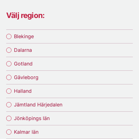
Välj region:
Blekinge
Dalarna
Gotland
Gävleborg
Halland
Jämtland Härjedalen
Jönköpings län
Kalmar län