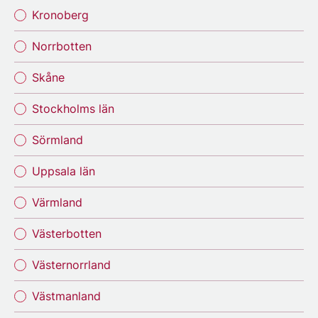
Kronoberg
Norrbotten
Skåne
Stockholms län
Sörmland
Uppsala län
Värmland
Västerbotten
Västernorrland
Västmanland