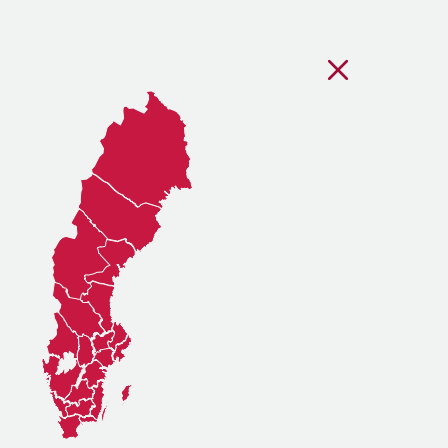
Stäng regionsvälj