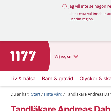
Jag vill inte se någon 
Obs! Detta val innebär att
just din region.
Till startsidan för 1177
Välj
region
Liv & hälsa
Barn & gravid
Olyckor & sk
Du är här:
Start
Hitta vård
Tandläkare Andreas Da
Tandläkare Andreas Dah