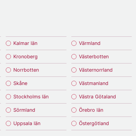
Kalmar län
Värmland
Kronoberg
Västerbotten
Norrbotten
Västernorrland
Skåne
Västmanland
Stockholms län
Västra Götaland
Sörmland
Örebro län
Uppsala län
Östergötland