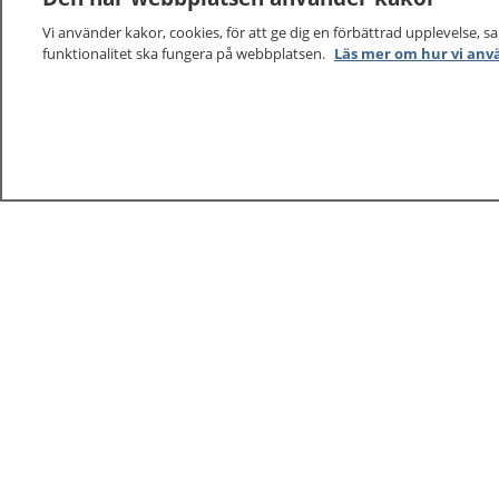
Vi använder kakor, cookies, för att ge dig en förbättrad upplevelse, s
funktionalitet ska fungera på webbplatsen.
Läs mer om hur vi anv
1177
–
tryggt om din hälsa och vård