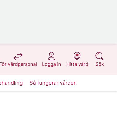
på 1177.se
på 1177.se
på 1177.se
på 1177.se
För vårdpersonal
Logga in
Hitta vård
Sök
ehandling
Så fungerar vården