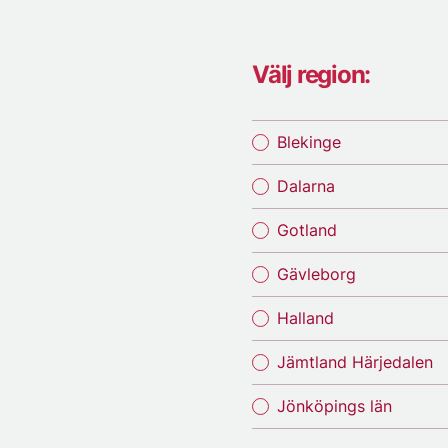
Välj region:
Blekinge
Dalarna
Gotland
Gävleborg
Halland
Jämtland Härjedalen
Jönköpings län