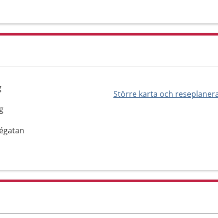
g
Större karta och reseplaner
g
négatan