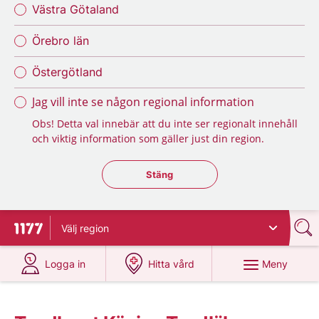
Västra Götaland
Örebro län
Östergötland
Jag vill inte se någon regional information
Obs! Detta val innebär att du inte ser regionalt innehåll
och viktig information som gäller just din region.
Stäng regionsväljaren
Stäng
Välj
region
Till startsidan för 1177
på 1177.se
på 1177.se
Meny
Logga in
Hitta vård