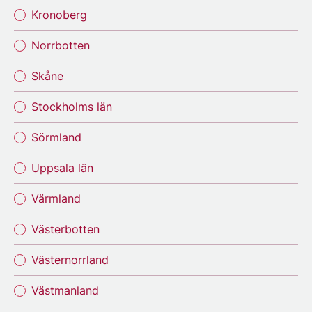
Kronoberg
Norrbotten
Skåne
Stockholms län
Sörmland
Uppsala län
Värmland
Västerbotten
Västernorrland
Västmanland