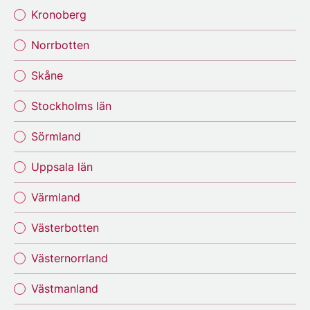
Kronoberg
Norrbotten
Skåne
Stockholms län
Sörmland
Uppsala län
Värmland
Västerbotten
Västernorrland
Västmanland