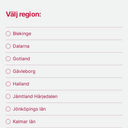
Välj region:
Blekinge
Dalarna
Gotland
Gävleborg
Halland
Jämtland Härjedalen
Jönköpings län
Kalmar län