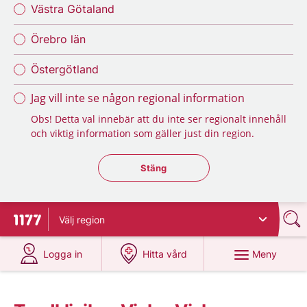
Västra Götaland
Örebro län
Östergötland
Jag vill inte se någon regional information
Obs! Detta val innebär att du inte ser regionalt innehåll
och viktig information som gäller just din region.
Stäng regionsväljaren
Stäng
Välj
region
Till startsidan för 1177
på 1177.se
på 1177.se
Meny
Logga in
Hitta vård