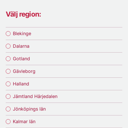
Välj region:
Blekinge
Dalarna
Gotland
Gävleborg
Halland
Jämtland Härjedalen
Jönköpings län
Kalmar län