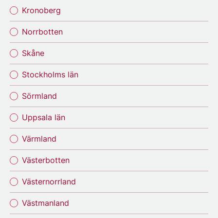
Kronoberg
Norrbotten
Skåne
Stockholms län
Sörmland
Uppsala län
Värmland
Västerbotten
Västernorrland
Västmanland