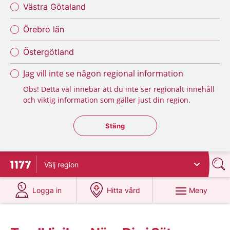
Västra Götaland
Örebro län
Östergötland
Jag vill inte se någon regional information
Obs! Detta val innebär att du inte ser regionalt innehåll
och viktig information som gäller just din region.
Stäng regionsväljaren
Stäng
Välj
region
Till startsidan för 1177
på 1177.se
på 1177.se
Meny
Logga in
Hitta vård