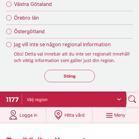
Västra Götaland
Örebro län
Östergötland
Jag vill inte se någon regional information
Obs! Detta val innebär att du inte ser regionalt innehåll
och viktig information som gäller just din region.
Stäng regionsväljaren
Stäng
Välj
region
Till startsidan för 1177
på 1177.se
på 1177.se
Meny
Logga in
Hitta vård