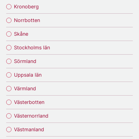
Kronoberg
Norrbotten
Skåne
Stockholms län
Sörmland
Uppsala län
Värmland
Västerbotten
Västernorrland
Västmanland