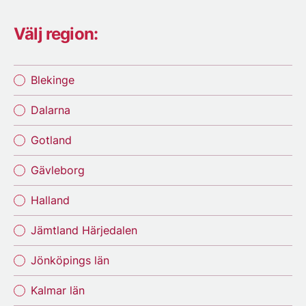
Välj region:
Blekinge
Dalarna
Gotland
Gävleborg
Halland
Jämtland Härjedalen
Jönköpings län
Kalmar län