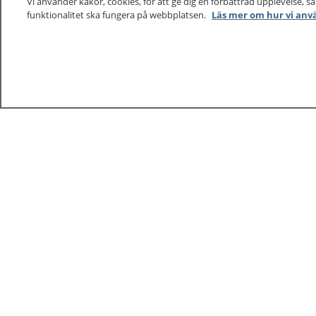
Vi använder kakor, cookies, för att ge dig en förbättrad upplevelse, s
funktionalitet ska fungera på webbplatsen.
Läs mer om hur vi anv
1177
–
tryggt om din hälsa och vård
På 1177.se får du råd om hälsa och information om 