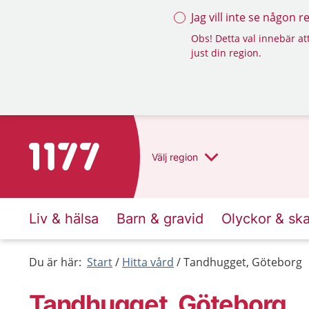
Jag vill inte se någon 
Obs! Detta val innebär att
just din region.
Till startsidan för 1177
Välj
region
Liv & hälsa
Barn & gravid
Olyckor & sk
Du är här:
Start
Hitta vård
Tandhugget, Göteborg
Tandhugget, Göteborg