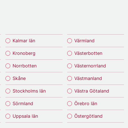
Kalmar län
Värmland
Kronoberg
Västerbotten
Norrbotten
Västernorrland
Skåne
Västmanland
Stockholms län
Västra Götaland
Sörmland
Örebro län
Uppsala län
Östergötland