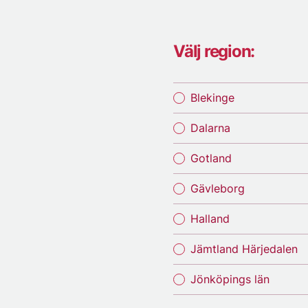
Välj region:
Blekinge
Dalarna
Gotland
Gävleborg
Halland
Jämtland Härjedalen
Jönköpings län