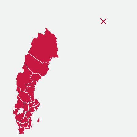
Stäng regionsvälj