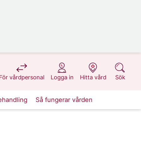
på 1177.se
på 1177.se
på 1177.se
på 1177.se
För vårdpersonal
Logga in
Hitta vård
Sök
ehandling
Så fungerar vården