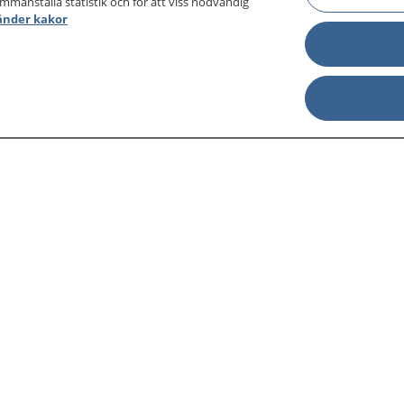
ammanställa statistik och för att viss nödvändig
änder kakor
sjukdomar och
Other languages