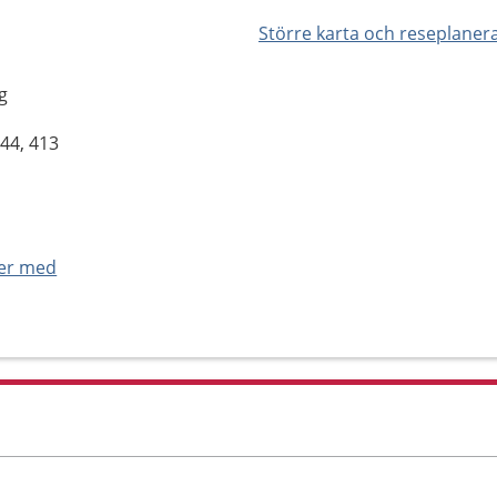
Större karta och reseplaner
g
44, 413
ner med