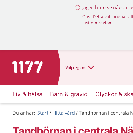
Jag vill inte se någon 
Obs! Detta val innebär att
just din region.
Till startsidan för 1177
Välj
region
Liv & hälsa
Barn & gravid
Olyckor & sk
Du är här:
Start
Hitta vård
Tandhörnan i centrala N
Tandhörnan i centrala Nä