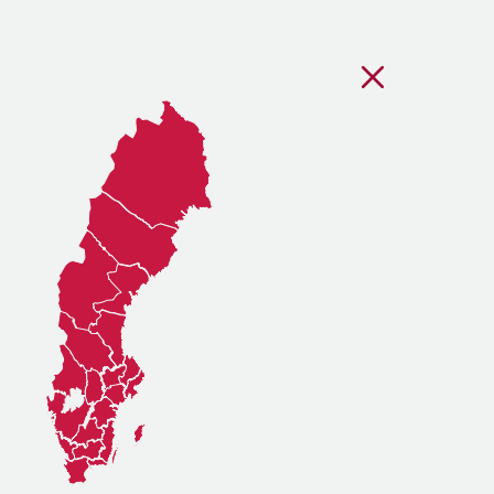
Stäng regionsvälj