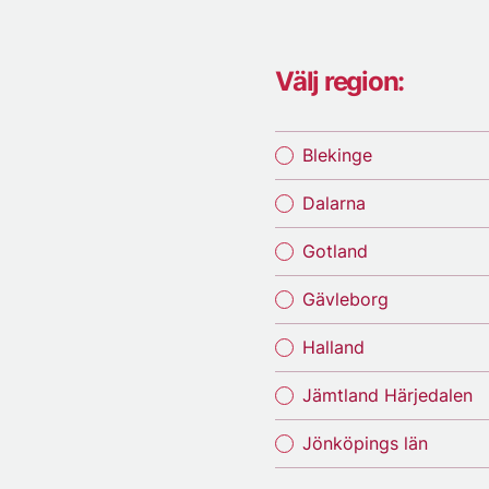
Välj region:
Blekinge
Dalarna
Gotland
Gävleborg
Halland
Jämtland Härjedalen
Jönköpings län