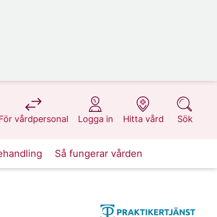
på 1177.se
på 1177.se
på 1177.se
på 1177.se
För vårdpersonal
Logga in
Hitta vård
Sök
ehandling
Så fungerar vården