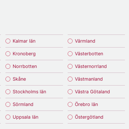
Kalmar län
Värmland
Kronoberg
Västerbotten
Norrbotten
Västernorrland
Skåne
Västmanland
Stockholms län
Västra Götaland
Sörmland
Örebro län
Uppsala län
Östergötland