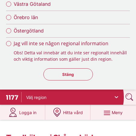
Västra Götaland
Örebro län
Östergötland
Jag vill inte se någon regional information
Obs! Detta val innebär att du inte ser regionalt innehåll
och viktig information som gäller just din region.
Stäng regionsväljaren
Stäng
Välj
region
Till startsidan för 1177
på 1177.se
på 1177.se
Meny
Logga in
Hitta vård