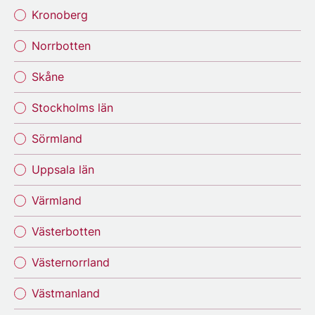
Kronoberg
Norrbotten
Skåne
Stockholms län
Sörmland
Uppsala län
Värmland
Västerbotten
Västernorrland
Västmanland