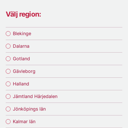
Välj region:
Blekinge
Dalarna
Gotland
Gävleborg
Halland
Jämtland Härjedalen
Jönköpings län
Kalmar län