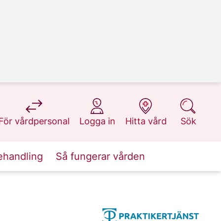
på 1177.se
på 1177.se
på 1177.se
på 1177.se
För vårdpersonal
Logga in
Hitta vård
Sök
ehandling
Så fungerar vården