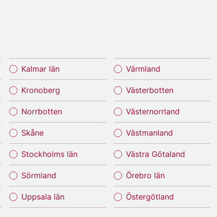
Kalmar län
Värmland
Kronoberg
Västerbotten
Norrbotten
Västernorrland
Skåne
Västmanland
Stockholms län
Västra Götaland
Sörmland
Örebro län
Uppsala län
Östergötland