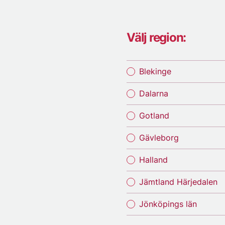
Välj region:
Blekinge
Dalarna
Gotland
Gävleborg
Halland
Jämtland Härjedalen
Jönköpings län