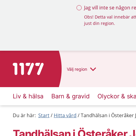
Jag vill inte se någon 
Obs! Detta val innebär att
just din region.
Till startsidan för 1177
Välj
region
Liv & hälsa
Barn & gravid
Olyckor & sk
Du är här:
Start
Hitta vård
Tandhälsan i Österåker
Tandhälsan i Österåker 