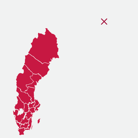
Stäng regionsvälj