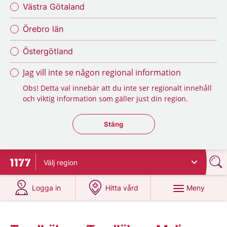
Västra Götaland
Örebro län
Östergötland
Jag vill inte se någon regional information
Obs! Detta val innebär att du inte ser regionalt innehåll
och viktig information som gäller just din region.
Stäng regionsväljaren
Stäng
Välj
region
Till startsidan för 1177
på 1177.se
på 1177.se
Meny
Logga in
Hitta vård