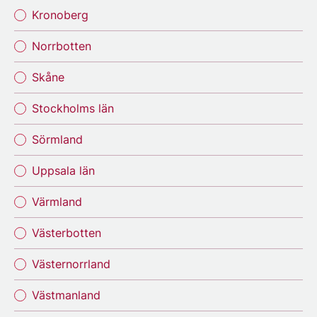
Kronoberg
Norrbotten
Skåne
Stockholms län
Sörmland
Uppsala län
Värmland
Västerbotten
Västernorrland
Västmanland