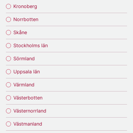
Kronoberg
Norrbotten
Skåne
Stockholms län
Sörmland
Uppsala län
Värmland
Västerbotten
Västernorrland
Västmanland