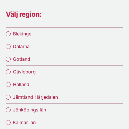
Välj region:
Blekinge
Dalarna
Gotland
Gävleborg
Halland
Jämtland Härjedalen
Jönköpings län
Kalmar län