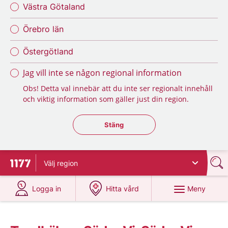
Västra Götaland
Örebro län
Östergötland
Jag vill inte se någon regional information
Obs! Detta val innebär att du inte ser regionalt innehåll
och viktig information som gäller just din region.
Stäng regionsväljaren
Stäng
Välj
region
Till startsidan för 1177
på 1177.se
på 1177.se
Meny
Logga in
Hitta vård