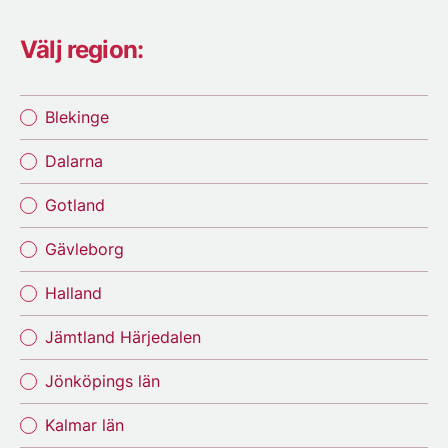
Välj region:
Blekinge
Dalarna
Gotland
Gävleborg
Halland
Jämtland Härjedalen
Jönköpings län
Kalmar län