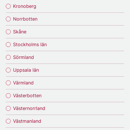
Kronoberg
Norrbotten
Skåne
Stockholms län
Sörmland
Uppsala län
Värmland
Västerbotten
Västernorrland
Västmanland