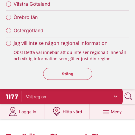
Västra Götaland
Örebro län
Östergötland
Jag vill inte se någon regional information
Obs! Detta val innebär att du inte ser regionalt innehåll
och viktig information som gäller just din region.
Stäng regionsväljaren
Stäng
Välj
region
Till startsidan för 1177
på 1177.se
på 1177.se
Meny
Logga in
Hitta vård